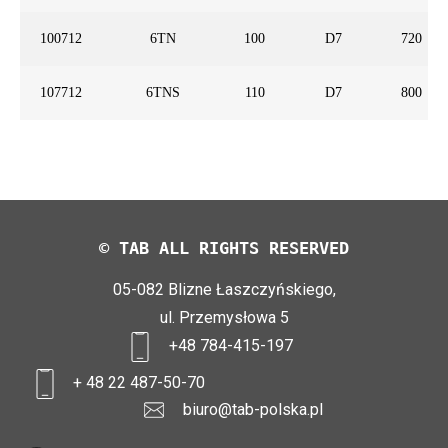
100712
6TN
100
D7
720
107712
6TNS
110
D7
800
© TAB ALL RIGHTS RESERVED
05-082 Blizne Łaszczyńskiego,
ul. Przemysłowa 5
+48 784-415-197
+ 48 22 487-50-70
biuro@tab-polska.pl