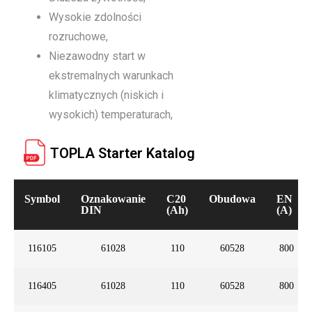
Wysokie zdolności
rozruchowe,
Niezawodny start w
ekstremalnych warunkach
klimatycznych (niskich i
wysokich) temperaturach,
TOPLA Starter Katalog
Symbol
Oznakowanie
C20
Obudowa
EN
DIN
(Ah)
(A)
116105
61028
110
60528
800
116405
61028
110
60528
800