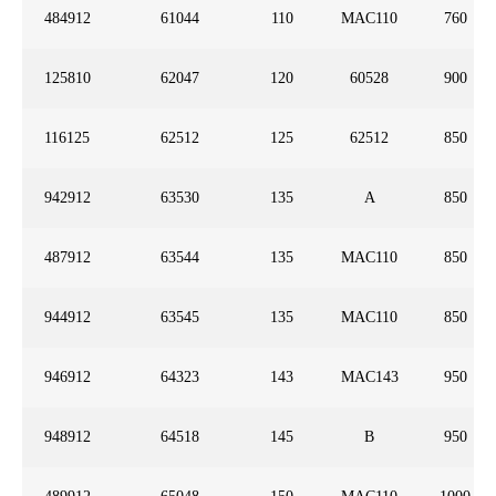
484912
61044
110
MAC110
760
125810
62047
120
60528
900
116125
62512
125
62512
850
942912
63530
135
A
850
487912
63544
135
MAC110
850
944912
63545
135
MAC110
850
946912
64323
143
MAC143
950
948912
64518
145
B
950